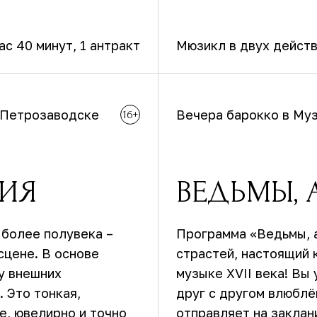
час 40 минут
, 1 антракт
Мюзикл в двух дейст
 Петрозаводске
Вечера барокко в Му
16+
ИЯ
ВЕДЬМЫ, 
более полувека –
Программа «Ведьмы, а
сцене. В основе
страстей, настоящий 
у внешних
музыке XVII века! Вы 
 Это тонкая,
друг с другом влюблё
е, ювелирно и точно
отправляет на заклан