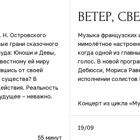
ВЕТЕР, СВ
. Н. Островского
Музыка французских 
ые грани сказочного
мимолётное настроени
чуда: Юноши и Девы,
когда одной из главн
вестному ей миру
голос. В новой прогр
авшись от своей
Дебюсси, Мориса Раве
о существа? В
исполнении солистов 
действия. Реальность
удущее – неважно.
Концерт из цикла «Му
19/09
55 минут