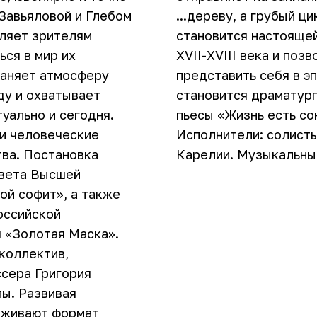
Завьяловой и Глебом
...дереву, а грубый 
ляет зрителям
становится настояще
ься в мир их
XVII-XVIII века и по
раняет атмосферу
представить себя в э
ду и охватывает
становится драматург
туально и сегодня.
пьесы «Жизнь есть со
ки человеческие
Исполнители: солисты
тва. Постановка
Карелии. Музыкальны
овета Высшей
ой софит», а также
оссийской
я «Золотая Маска».
коллектив,
ссера Григория
ы. Развивая
рживают формат