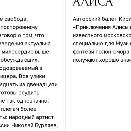
АЛИСА
е свобода,
Авторский балет Кир
 постороннему
«Приключения Алисы в
говор о том, что
известного московск
зведения актуальна
специально для Музык
да милосердие выше
фэнтези полон юмора
, обсуждающих,
получают хорошо зна
подозреваемый в
фицера. Все улики
надцать из двенадцати
готовы осудить
не так однозначно,
коллегам более
ты: народный артист
ссии Николай Бурляев,