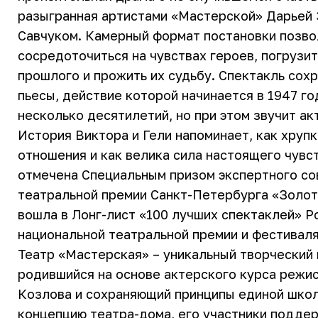
разыгранная артистами «Мастерской» Дарьей 
Савчуком. Камерный формат постановки позво
сосредоточиться на чувствах героев, погрузит
прошлого и прожить их судьбу. Спектакль сох
пьесы, действие которой начинается в 1947 го
несколько десятилетий, но при этом звучит ак
История Виктора и Гели напоминает, как хруп
отношения и как велика сила настоящего чувс
отмечена Специальным призом экспертного с
театральной премии Санкт-Петербурга «Золот
вошла в Лонг-лист «100 лучших спектаклей» Р
национальной театральной премии и фестивал
Театр «Мастерская» – уникальный творческий 
родившийся на основе актерского курса режи
Козлова и сохраняющий принципы единой школ
концепцию театра-дома, его участники подде