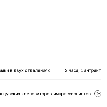
зыки в двух отделениях
2 часа
, 1 антракт
анцузских композиторов-импрессионистов
12+