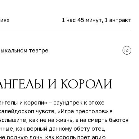
виях
1 час 45 минут
, 1 антракт
зыкальном театре
12+
АНГЕЛЫ И КОРОЛИ
нгелы и короли» – саундтрек к эпохе
калейдоскоп чувств, «Игра престолов» в
услышите, как не на жизнь, а на смерть бьются
нные, как верный данному обету отец
ие родную дочь, как король поёт арию