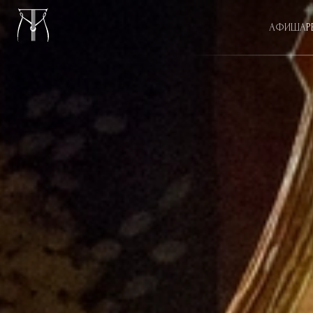
АФИША
Р