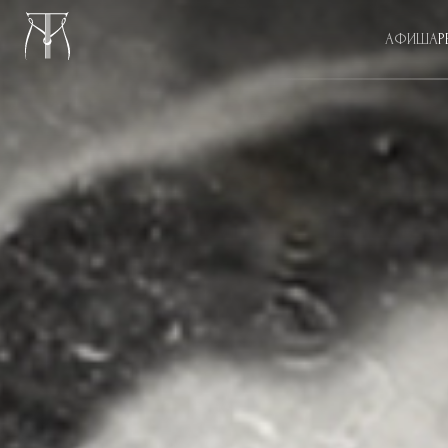
АФИША
Р