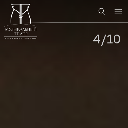
9
4/1