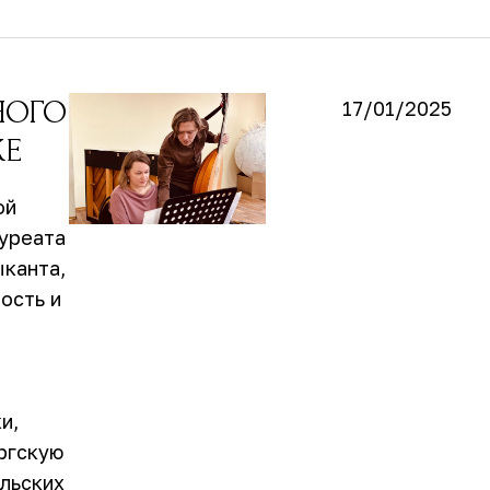
НОГО
17/01/2025
КЕ
ой
ауреата
канта,
ость и
и,
ргскую
ельских