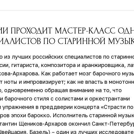
ЛИИ ПРОХОДИТ МАСТЕР-КЛАСС ОД
ИАЛИСТОВ ПО СТАРИННОЙ МУЗЫ
о из лучших российских специалистов по старинн
сии, гитариста, композитора и аранжировщика, л
ва-Архарова. Как работает мозг барочного музы
т ноты и импровизирует; как не впасть в монотонн
ю, одновременно обращая внимание на то, что
и барочного стиля с солистами и оркестрантами
и упражнения в преддверии концерта «Страсти по
ров эпохи барокко. Исполнитель старинной музык
стантин Щеников-Архаров окончил Санкт-Петербу
(Швейцария, Базель) – один из лучших исследоват