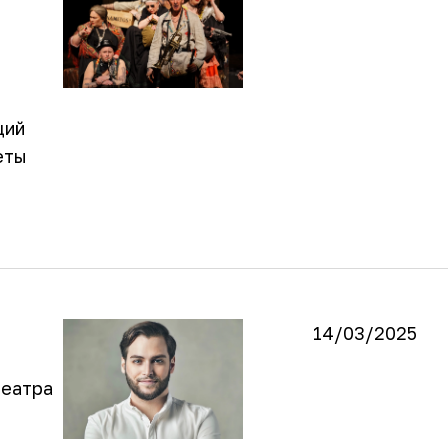
щий
еты
14/03/2025
театра