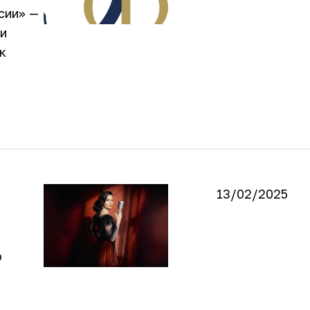
сии» —
и
к
13/02/2025
о