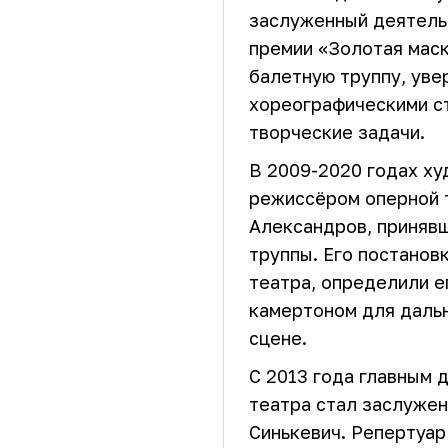
заслуженный деятель
премии «Золотая маск
балетную труппу, ув
хореографическими с
творческие задачи.
В 2009-2020 годах х
режиссёром оперной 
Александров, приняв
труппы. Его постанов
театра, определили е
камертоном для дальн
сцене.
С 2013 года главным
театра стал заслуже
Синькевич. Репертуар