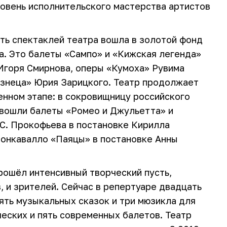
овень исполнительского мастерства артистов
сть спектаклей театра вошла в золотой фонд
а. Это балеты «Сампо» и «Кижская легенда»
Игоря Смирнова, оперы «Кумоха» Рувима
узнеца» Юрия Зарицкого. Театр продолжает
енном этапе: в сокровищницу российского
 вошли балеты «Ромео и Джульетта» и
С. Прокофьева в постановке Кирилла
еонкавалло «Паяцы» в постановке Анны
рошёл интенсивный творческий пусть,
, и зрителей. Сейчас в репертуаре двадцать
пять музыкальных сказок и три мюзикла для
ческих и пять современных балетов. Театр