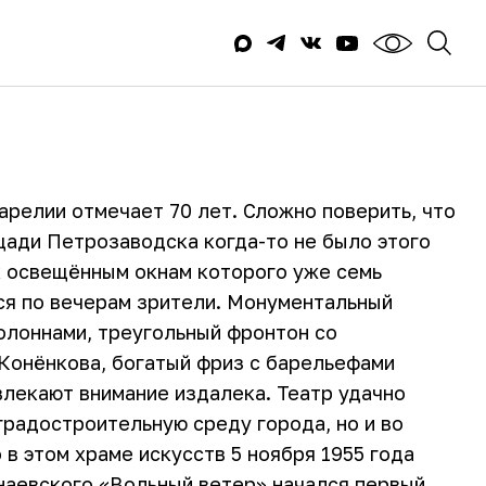
релии отмечает 70 лет. Сложно поверить, что
щади Петрозаводска когда-то не было этого
к освещённым окнам которого уже семь
ся по вечерам зрители. Монументальный
олоннами, треугольный фронтон со
Конёнкова, богатый фриз с барельефами
лекают внимание издалека. Театр удачно
 градостроительную среду города, но и во
 в этом храме искусств 5 ноября 1955 года
наевского «Вольный ветер» начался первый