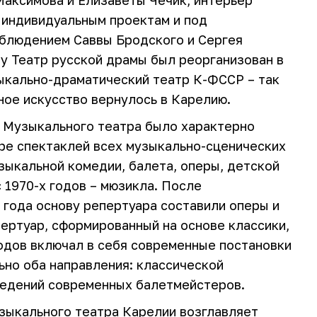
аксимова и Елизаветы Чечик, интерьер
 индивидуальным проектам и под
блюдением Саввы Бродского и Сергея
ду Театр русской драмы был реорганизован в
ыкально-драматический театр К-ФССР – так
ое искусство вернулось в Карелию.
я Музыкального театра было характерно
ре спектаклей всех музыкально-сценических
зыкальной комедии, балета, оперы, детской
с 1970-х годов – мюзикла. После
 года основу репертуара составили оперы и
ертуар, сформированный на основе классики,
годов включал в себя современные постановки
ьно оба направления: классической
ведений современных балетмейстеров.
зыкального театра Карелии возглавляет