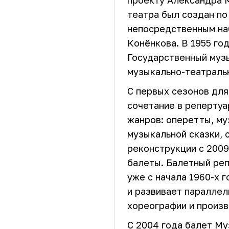
проекту Александра М
театра был создан по
непосредственным на
Конёнкова. В 1955 го
Государственный муз
музыкально-театральн
С первых сезонов дл
сочетание в репертуа
жанров: оперетты, му
музыкальной сказки, 
реконструкции с 2009
балеты. Балетный реп
уже с начала 1960-х 
и развивает параллел
хореографии и произ
С 2004 года балет Му