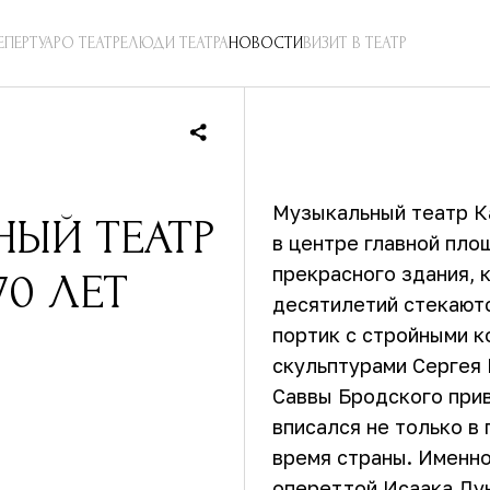
ЕПЕРТУАР
О ТЕАТРЕ
ЛЮДИ ТЕАТРА
НОВОСТИ
ВИЗИТ В ТЕАТР
Музыкальный театр Ка
НЫЙ ТЕАТР
в центре главной пло
прекрасного здания, 
0 ЛЕТ
десятилетий стекают
портик с стройными к
скульптурами Сергея 
Саввы Бродского прив
вписался не только в
время страны. Именно
опереттой Исаака Ду