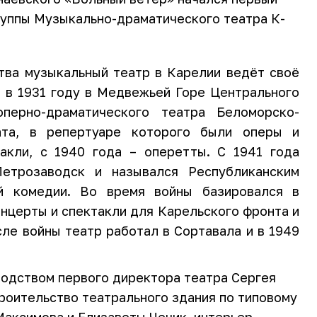
руппы Музыкально-драматического театра К-
тва музыкальный театр в Карелии ведёт своё
о в 1931 году в Медвежьей Горе Центрального
оперно-драматического театра Беломорско-
ата, в репертуаре которого были оперы и
акли, с 1940 года – оперетты. С 1941 года
етрозаводск и назывался Республиканским
й комедии. Во время войны базировался в
нцерты и спектакли для Карельского фронта и
ле войны театр работал в Сортавала и в 1949
водством первого директора театра Сергея
роительство театрального здания по типовому