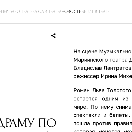
ЕПЕРТУАР
О ТЕАТРЕ
ЛЮДИ ТЕАТРА
НОВОСТИ
ВИЗИТ В ТЕАТР
На сцене Музыкальног
Мариинского театра 
Владислав Лантратов.
режиссер Ирина Михе
Роман Льва Толстого
остается одним из
мире. По нему снима
спектакли и балеты.
ДРАМУ ПО
пошла против правил
которая мечется ме