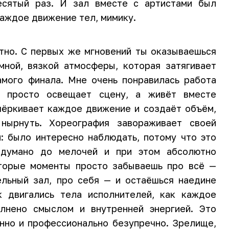
есятый раз. И зал вместе с артистами был
каждое движение тел, мимику.
но. С первых же мгновений ты оказываешься
мной, вязкой атмосферы, которая затягивает
амого финала. Мне очень понравилась работа
 просто освещает сцену, а живёт вместе
чёркивает каждое движение и создаёт объём,
нырнуть. Хореография завораживает своей
й: было интересно наблюдать, потому что это
одумано до мелочей и при этом абсолютно
оторые моменты просто забываешь про всё —
ельный зал, про себя — и остаёшься наедине
к двигались тела исполнителей, как каждое
лнено смыслом и внутренней энергией. Это
енно и профессионально безупречно. Зрелище,