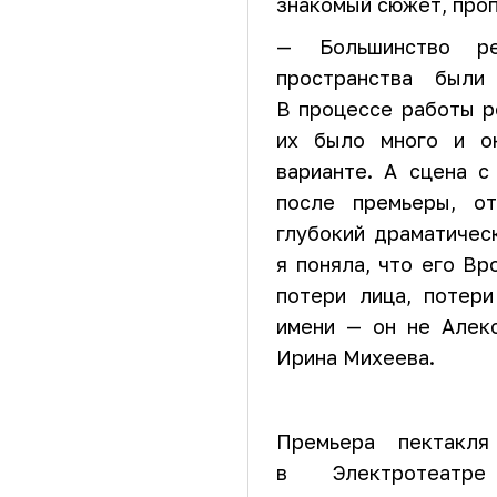
знакомый сюжет, проп
— Большинство р
пространства был
В процессе работы р
их было много и он
варианте. А сцена с
после премьеры, о
глубокий драматическ
я поняла, что его Вр
потери лица, потер
имени — он не Алекс
Ирина Михеева.
Премьера пектакл
в Электротеатре