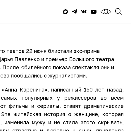
о театра 22 июня блистали экс-прима
Дарья Павленко и премьер Большого театра
 После юбилейного показа спектакля они и
ева пообщались с журналистами.
 «Анна Каренина», написанный 150 лет назад,
 самых популярных у режиссеров во всем
ют фильмы и сериалы, ставят драматические
 Эта житейская история о женщине, которая
, изменила мужу и не стала этого скрывать,
жду страстью и любовью к сыну, привлекла