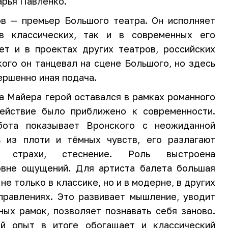
арья Павленко.
в — премьер Большого театра. Он исполняет
в классических, так и в современных его
ует и в проектах других театров, российских
ого он танцевал на сцене Большого, но здесь
ершенно иная подача.
а Майера герой оставался в рамках романного
действие было приближено к современности.
бота показывает Вронского с неожиданной
 из плоти и тёмных чувств, его разлагают
, страхи, стеснение. Роль выстроена
овне ощущений. Для артиста балета большая
не только в классике, но и в модерне, в других
правлениях. Это развивает мышление, уводит
ных рамок, позволяет познавать себя заново.
й опыт в итоге обогащает и классический