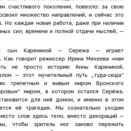
ям счастливого поколения, повезло: за свою
освоил множество направлений, и сейчас это
. Но каждая новая работа, даже при наличии
мных сил, времени и полной отдачи мыслей, —
ке сын Карениной — Сережа — играет
. Как говорит режиссер Ирина Михеева «нам
ать не просто историю Анны Карениной,
злом — этот мучительный путь „туда-сюда“
ми: трепетным и живым миром Вронского
оровым“ миром, в котором остался Серёжа.
становится для неё домом, и именно в этом
ется её трагедия. Мы сознательно уходим
место слов здесь тело, вместо декораций —
зы, чтобы зритель мог заново пережить