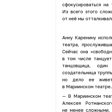
сфокусироваться на 
Из всего этого слож
от неё мы отталкивал
Анну Каренину испол
театра, прослуживш
Сейчас она «свободн
в том числе танцуе
танцовщица, один
создательница труппы
но дело ее живет
в Мариинском театре.
— В Мариинском теат
Алексея Ротманско
не менее сложными, 